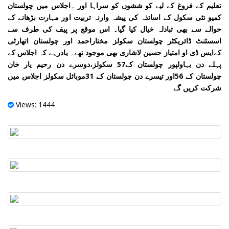
تعلیم کے فروغ کے لیے کو ششوں کو سراہا اور ۔اجلاس میں چولستان
کمیو نٹی سکول کے اساتذہ کی پیشہ وارنہ تربیت اور مہارت بڑھانے کے
حوالے سے بھی تبادلہ خیال کیا گیا۔ اس موقع پر پیف کی طرف سے
اسسٹنٹ ڈائریکٹر چولستان سکولز مختاراحمد اور چولستان اتھارٹی
کےایس ڈی او امتیاز حسین لاشاری بھی موجود تھے۔ یادرہے کہ اجلاس کے
پہلے دن بہاولپور چولستان کے57 سکولز،دوسرے دن رحیم یار خان
چولستان کے 56اور تیسرے دن چولستان کے 31موبائل سکولز اجلاس میں
شرکت کریں گے
Views: 1444