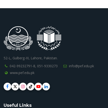
52-L, Gulberg-III, Lahore, Pakistan.
042-99232791-8,
051-9330273
info@pef.edu.pk
www.pef.edu.pk
Useful Links