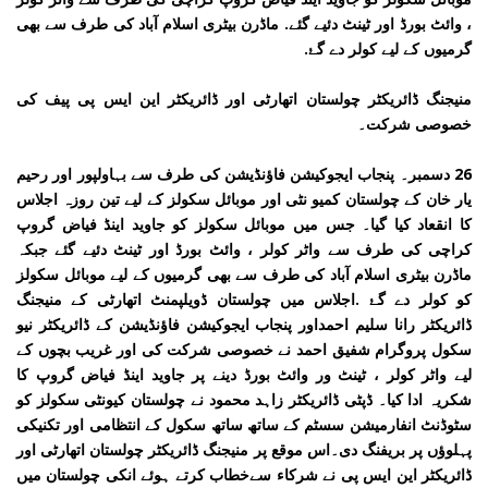
، وائٹ بورڈ اور ٹینٹ دئیے گئے. ماڈرن بیٹری اسلام آباد کی طرف سے بھی
گرمیوں کے لیے کولر دے گۓ.
منیجنگ ڈائریکٹر چولستان اتھارٹی اور ڈائریکٹر این ایس پی پیف کی
خصوصی شرکت۔
26 دسمبر۔ پنجاب ایجوکیشن فاؤنڈیشن کی طرف سے بہاولپور اور رحیم
یار خان کے چولستان کمیو نٹی اور موبائل سکولز کے لیے تین روزہ اجلاس
کا انقعاد کیا گیا۔ جس میں موبائل سکولز کو جاوید اینڈ فیاض گروپ
کراچی کی طرف سے واٹر کولر ، وائٹ بورڈ اور ٹینٹ دئیے گئے جبکہ
ماڈرن بیٹری اسلام آباد کی طرف سے بھی گرمیوں کے لیے موبائل سکولز
کو کولر دے گۓ .اجلاس میں چولستان ڈویلپمنٹ اتھارٹی کے منیجنگ
ڈائریکٹر رانا سلیم احمداور پنجاب ایجوکیشن فاؤنڈیشن کے ڈائریکٹر نیو
سکول پروگرام شفیق احمد نے خصوصی شرکت کی اور غریب بچوں کے
لیے واٹر کولر ، ٹینٹ ور وائٹ بورڈ دینے پر جاوید اینڈ فیاض گروپ کا
شکریہ ادا کیا۔ ڈپٹی ڈائریکٹر زاہد محمود نے چولستان کیونٹی سکولز کو
سٹوڈنٹ انفارمیشن سسٹم کے ساتھ ساتھ سکول کے انتظامی اور تکنیکی
پہلوؤں پر بریفنگ دی۔اس موقع پر منیجنگ ڈائریکٹر چولستان اتھارٹی اور
ڈائریکٹر این ایس پی نے شرکاء سےخطاب کرتے ہوئے انکی چولستان میں