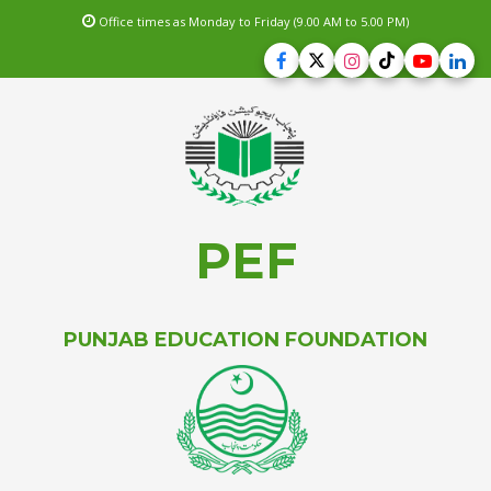
Office times as Monday to Friday (9.00 AM to 5.00 PM)
PEF
PUNJAB EDUCATION FOUNDATION