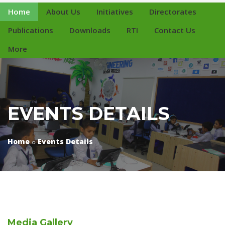
Home
About Us
Initiatives
Directorates
Publications
Downloads
RTI
Contact Us
More
EVENTS DETAILS
Home
Events Details
Media
Gallery