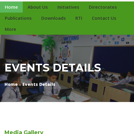
Home
About Us
Initiatives
Directorates
Publications
Downloads
RTI
Contact Us
More
EVENTS DETAILS
Home
Events Details
Media
Gallery