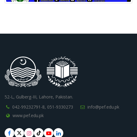
52-L, Gulberg-III, Lahore, Pakistan.
042-99232791-8,
051-9330273
info@pef.edu.pk
www.pef.edu.pk