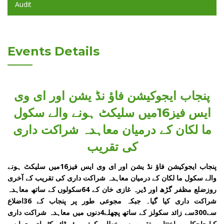
Audit
Events Details
پنجاب ایجوکیشن فاؤ نڈ یشن اور ای وی
ایس فیز16میں سلیکٹ ہونے والے سکول
ما لکان کے درمیان معاہدہ شراکت داری
کی تقریب
پنجاب ایجوکیشن فاؤ نڈ یشن اور ای وی ایس فیز16میں سلیکٹ ہونے
والے سکول ما لکان کے درمیان معاہدہ شراکت داری کی تقریب کے آخری
روزضلع مظفر گڑھ اور ڈیرہ غازی خان کے 64سکولوں کے ساتھ معاہدہ
شراکت داری کیا گیا۔ جبکہ مجوعی طور پر پنجاب کے 36اضلاع
سے300سے زائد سکولز کے ساتھ پچھلے4دنوں میں معاہدہ شراکت داری
کیا جاچکا ہے۔اختتامی تقریب سے خطاب کرتے ہوئے ڈائریکٹر ای وی ایس