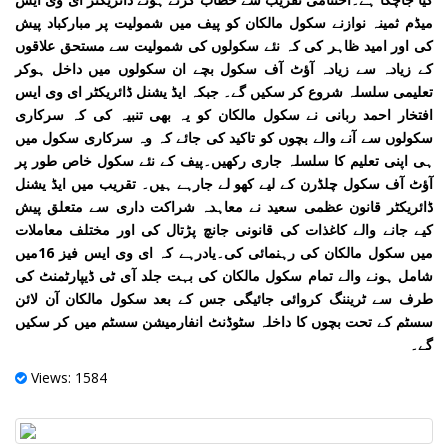
میڈم ثمینہ نوازنے سکول مالکان کو پیف میں شمولیت پر مبارکباد پیش
کی اور امید ظاہر کی کہ نئے سکولوں کی شمولیت سے مستحق علاقوں
کے زیادہ سے زیادہ آؤٹ آف سکول بچے ان سکولوں میں داخل ہوکر
تعلیمی سلسلہ شروع کر سکیں گے۔ جبکہ ایڈ یشنل ڈائریکٹر ای وی ایس
افتخار احمد ربانی نے سکول مالکان کو یہ بھی تنبیہ کی کہ سرکاری
سکولوں سے آنے والے بچوں کو تاکید کی جائے کہ وہ سرکاری سکول میں
ہی اپنی تعلیم کا سلسلہ جاری رکھیں۔پیف کے نئے سکول خاص طور پر
آؤٹ آف سکول چلڈرن کے لیے کھو لے جارہے ہیں۔ تقریب میں ایڈ یشنل
ڈائریکٹر قانون عظمی سعید نے معاہدہ شراکت داری سے متعلق پیش
کیے جانے والے کاغذات کی قانونی جانچ پڑتال کی اور مختلف معاملات
میں سکول مالکان کی رہنمائی کی۔یادرہے کہ ای وی ایس فیز 16میں
شامل ہونے والے تمام سکول مالکان کی بہت جلد آی ٹی ڈیپارٹمنٹ کی
طرف سے ٹریننگ کروائی جائیگی جس کے بعد سکول مالکان آن لائن
سسٹم کے تحت بچوں کا داخلہ سٹوڈنٹ انفارمیشن سسٹم میں کر سکیں
گے۔
Views: 1584