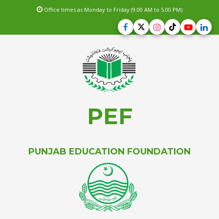
Office times as Monday to Friday (9.00 AM to 5.00 PM)
PEF
PUNJAB EDUCATION FOUNDATION