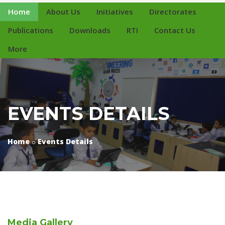
Home
About Us
Initiatives
Directorates
Publications
Downloads
RTI
Contact Us
More
EVENTS DETAILS
Home
Events Details
Media
Gallery