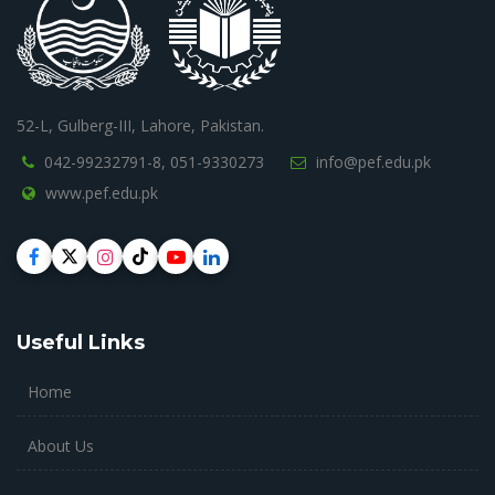
52-L, Gulberg-III, Lahore, Pakistan.
042-99232791-8,
051-9330273
info@pef.edu.pk
www.pef.edu.pk
Useful Links
Home
About Us