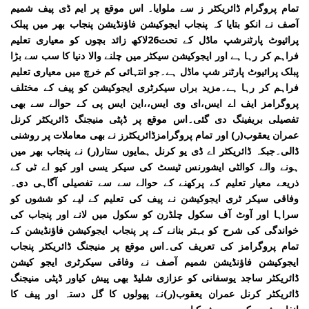
تمام پروگرام ڈائریکٹر ز سے ملوایا۔ اس موقع پر ایم ڈی پیف شمیم
آصف نے انکو بتایا کہ پنجاب ایجوکیشن فاؤنڈیشن پنجاب بھر میں پبلک
پرائیوٹ پارٹنرشپ ماڈل کے تحت26لاکھ زائد بچوں کو معیاری تعلیم
فراہم کر رہا ہے اور ایجوکیشن سیکٹر میں چلنے والا دنیا کا سب سے بڑا
پبلک پرائیوٹ پارٹنر شپ ماڈل ہے۔جو انتہائی کم خرچ میں معیاری تعلیم
فراہم کر رہا ہے۔مزید براں سیکرٹری ایجوکیشن کو پیف کے مختلف
پروگرامز ایف اے ایس،ای وی ایس،،این ایس پی کے حوالے سے بھی
تفصیلی بریفینگ دی گئی۔اس موقع پر ڈپٹی منیجنگ ڈائریکٹر کرنل
عمران یعقوب(ر) اور تمام پروگرامزڈائریکٹرز نے بھی معاملات پر روشنی
ڈالی۔جبکہ ڈائریکٹر اے ڈی یو کرنل ہمایوں ستار(ر) نے پنجاب بھر میں
ہونے والے کوالٹی ایشورنس ٹیسٹ کی سیکر یسی اور کیو اے ٹی کے
ذریعے معیار تعلیم کے پرکھنے کے حوالے سے سے تفصیلی آگاہی دی۔
وفاقی سیکر ٹری ایجوکیشن نے پیف کی تعلیم کے لیے کو ششوں کو
سراہا اور آوٹ آف سکول چلڈرن کو سکول میں لانے اور پنجاب کی
خواندگی کی شرح کو بہتر بنانے کے پر پنجاب ایجوکیشن فاؤنڈیشن کے
تمام پروگرامز کی تعریف کی۔اس موقع پر منیجنگ ڈائریکٹر پنجاب
ایجوکیشن فاؤنڈیشن شمیم آصف نے وفاقی سیکرٹری ایجو کیشن
ڈائریکٹر ساجد یوسفانی کو عزازی شلیڈ بھی پیش کیاور ڈپٹی منیجنگ
ڈائریکٹر کرنل عمران یعقوب(ر)نے پھولوں کا گل دستہ اور پیف کا