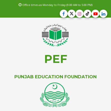
Office times as Monday to Friday (9.00 AM to 5.00 PM)
PEF
PUNJAB EDUCATION FOUNDATION