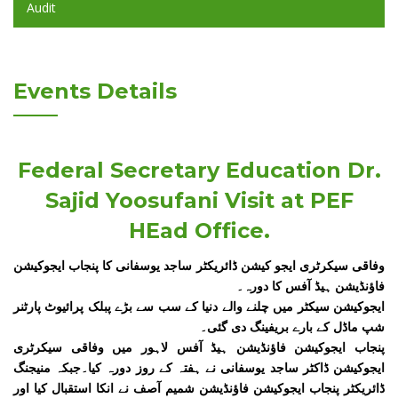
Audit
Events Details
Federal Secretary Education Dr.
Sajid Yoosufani Visit at PEF
HEad Office.
وفاقی سیکرٹری ایجو کیشن ڈائریکٹر ساجد یوسفانی کا پنجاب ایجوکیشن
فاؤنڈیشن ہیڈ آفس کا دورہ۔
ایجوکیشن سیکٹر میں چلنے والے دنیا کے سب سے بڑے پبلک پرائیوٹ پارٹنر
شپ ماڈل کے بارے بریفینگ دی گئی۔
پنجاب ایجوکیشن فاؤنڈیشن ہیڈ آفس لاہور میں وفاقی سیکرٹری
ایجوکیشن ڈاکٹر ساجد یوسفانی نے ہفتہ کے روز دورہ کیا۔جبکہ منیجنگ
ڈائریکٹر پنجاب ایجوکیشن فاؤنڈیشن شمیم آصف نے انکا استقبال کیا اور