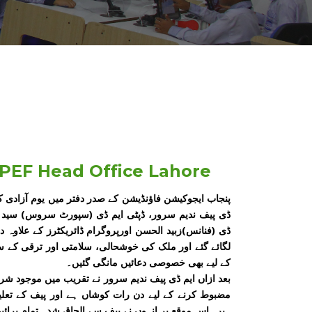
 PEF Head Office Lahore
پنجاب ایجوکیشن فاؤنڈیشن کے صدر دفتر میں یوم آزادی 
ڈی پیف ندیم سرور، ڈپٹی ایم ڈی (سپورٹ سروس) سید سا
ڈی (فنانس)زبید الحسن اورپروگرام ڈائریکٹرز کے علاو
لگائے گئے اور ملک کی خوشحالی، سلامتی اور ترقی کے 
کے لیے بھی خصوصی دعائیں مانگی گئیں۔
بعد ازاں ایم ڈی پیف ندیم سرور نے تقریب میں موجود شرک
مضبوط کرنے کے لیے دن رات کوشاں ہے اور پیف کے تعلیم
ہیں۔اس موقع پر انہوں نے پیف سے الحاق شدہ تمام پرائ