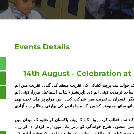
Events Details
14th August - Celebration at
کے حوالے سے پرچم کشائی کی تقریب منعقد کی گئی۔ تقریب میں ایم
جد ترمذی، ڈپٹی ایم ڈی (آپریشنز) شاہد اسماعیل مرزا، ڈپٹی ایم
ہ دیگر افسران نے تقریب میں شرکت کی۔ اس موقع پر ملی نغمے بھی
ساتھ ساتھ مقبوضہ کشمیر کے مسلمانوں کی بھارتی مظالم سے آزادی
اء سے خطاب کرتے ہوئے کہا کہ پیف پاکستان کو تعلیم کے میدان میں
ی منصوبے شرح خواندگی کو بہتر بنانے میں اہم کردار ادا کر رہے
یویٹ سکولوں کے مالکان، اساتزہ اور طالب علموں کو جشن آزادی کی