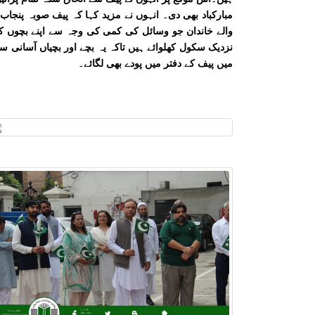
مبارکباد بھی دی۔ انہوں نے مزید کہا کہ پیف صوبہ پنجا
والے خاندان جو وسائل کی کمی کی وجہ سے اپنے بچوں ک
نزدیک سکول کھلوائے ہیں تاکہ یہ بچے اور بچیاں آسانی
میں پیف کے دفتر میں پودے بھی لگائے۔