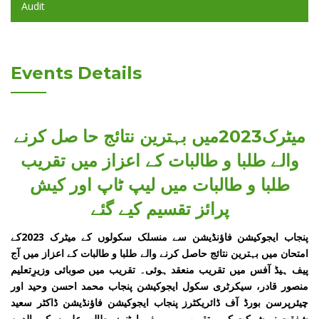
Audit
Events Details
میٹرک2023میں بہترین نتائج حا صل کرنے
والے طلبا و طالبات کے اعزاز میں تقریب
طلبا و طالبات میں لیپ ٹاپ اور کیش
پرائز تقسیم کیے گئے
پنجاب ایجوکیشن فاؤنڈیشن سے منسلک سکولوں کے میٹرک 2023کے
امتحان میں بہترین نتائج حاصل کرنے والے طلبا و طالبات کے اعزاز میں آج
پیف ہیڈ آفس میں تقریب منعقد ہوئی۔ تقریب میں صوبائی وزیرِتعلیم
منصور قادر، سیکرٹری سکول ایجوکیشن پنجاب محمد احسن وحید اور
چیئرپرسن بورڈ آف ڈائریکٹرز پنجاب ایجوکیشن فاؤنڈیشن ڈاکٹر سعید
شفقت نے شرکت کی۔ تقریب میں پیف پارٹنرز، طالب علموں کے والدین