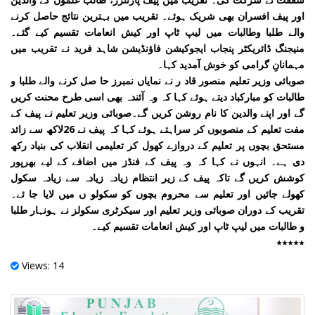
اور پیف افسران بھی شریک ہوئے۔ تقریب میں بہترین نتائج حاصل کرنے
والے طلبا وطالبات میں لیپ ٹاپ اور کیش انعامات تقسیم کیے گئے۔
منیجنگ ڈائریکٹر پنجاب ایجوکیشن فاؤنڈیشن شاہد فرید نے تقریب میں
مہمانانِ گرامی کو خوش آمدید کہا۔
صوبائی وزیر تعلیم منصور قاد ر نے نمایاں نمبرز حا صل کرنے والے طلبا و
طالبات کو مبارکباد دیتے ہوئے کہا کہ وہ آئندہ بھی اسی طرح محنت کریں
گے اور اپنے والدین کا نام روشن کریں گے۔صوبائی وزیر تعلیم نے پیف کے
مفت تعلیم کے منصوبوں کر سراہتے ہوئے کہا کہ پیف نے 26لاکھ سے زائد
مستحق بچوں پر تعلیم کے دروازے کھول کر تعلیمی انقلاب کی بنیاد رکھ
دی ہے۔ انہوں نے کہا کہ وہ پیف کے فنڈز میں اضافے کے لیے بھرپور
کوشش کریں گے تاکہ پیف کے زیر انتظام زیادہ زیادہ سے زیادہ سکول
کھولے جائیں اور تعلیم سے محروم بچوں کو سکولو ں میں لایا جا ئے۔
تقریب کے دوران صوبائی وزیر تعلیم اور سیکرٹری سکولز نے ہونہار طلبا
و طالبات میں لیپ ٹاپ اور کیش انعامات تقسیم کیے۔
٭٭٭٭٭
Views: 14