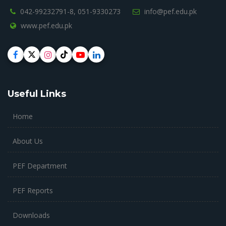
042-99232791-8,
051-9330273
info@pef.edu.pk
www.pef.edu.pk
Useful Links
Home
About Us
PEF Department
PEF Reports
Downloads