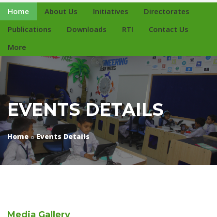
Home
About Us
Initiatives
Directorates
Publications
Downloads
RTI
Contact Us
More
EVENTS DETAILS
Home
Events Details
Media
Gallery