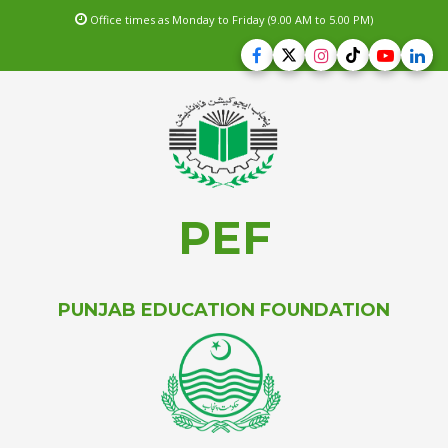
Office times as Monday to Friday (9.00 AM to 5.00 PM)
PEF
PUNJAB EDUCATION FOUNDATION