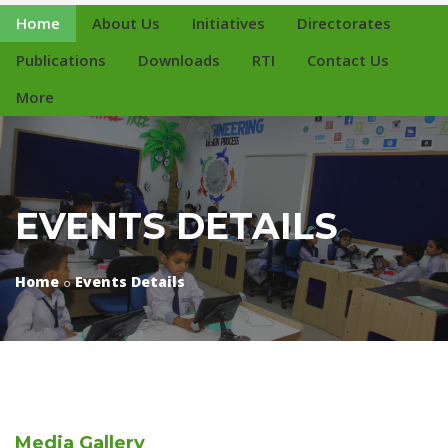
Home
About Us
Initiatives
Directorates
Publications
Downloads
RTI
Contact Us
More
EVENTS DETAILS
Home
Events Details
Media
Gallery