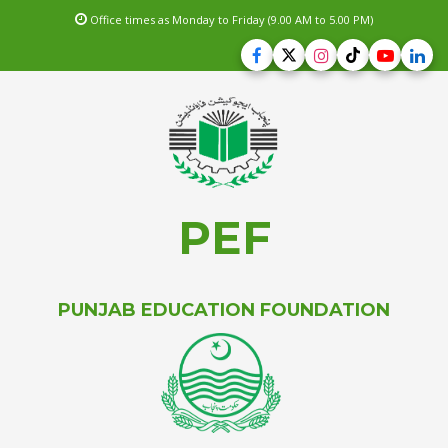
Office times as Monday to Friday (9.00 AM to 5.00 PM)
PEF
PUNJAB EDUCATION FOUNDATION