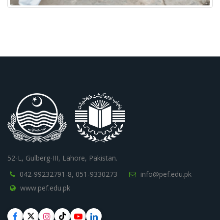
52-L, Gulberg-III, Lahore, Pakistan.
042-99232791-8,
051-9330273
info@pef.edu.pk
www.pef.edu.pk