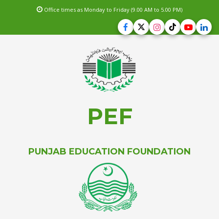
Office times as Monday to Friday (9.00 AM to 5.00 PM)
PEF
PUNJAB EDUCATION FOUNDATION