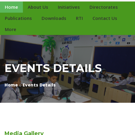
Home
About Us
Initiatives
Directorates
Publications
Downloads
RTI
Contact Us
More
EVENTS DETAILS
Home
Events Details
Media
Gallery