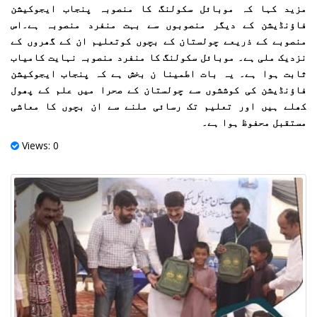
مزید کہا کہ موبائل سکولنگ کا منصوبہ پنجاب ایجوکیشن
فاؤنڈیشن کے دیگر منصوبوں سے بہت منفرد منصوبہ ہے۔اس
منصوبے کے ذریعے چولستان کے بچوں کوتعلیم ان کے گھروں کے
نزدیک ملی ہے۔ موبائل سکولنگ کا منفرد منصوبہ نہایت کامیاب
ثابت ہوا ہے۔ یہ بات اطمینا ن بخش ہے کہ پنجاب ایجوکیشن
فاؤنڈیشن کی کوششوں سے چولستان کے صحرا میں علم کے پھول
کھلے ہیں اور تعلیم تک رسائی ملنے سے ان بچوں کا معاشی
مستقبل محفوظ ہوا ہے۔
Views: 0