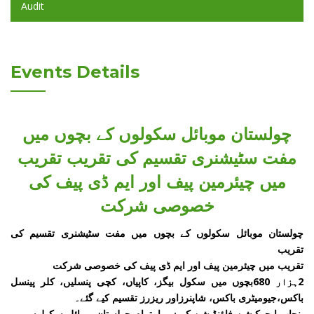
Audit
Events Details
چولستان موبائل سکولوں کے بچوں میں
مفت سٹیشنری تقسیم کی تقریب تقریب
میں چیئرمین پیف اور ایم ڈی پیف کی
خصوصی شرکت
چولستان موبائل سکولوں کے بچوں میں مفت سٹیشنری تقسیم کی
تقریب
تقریب میں چیئرمین پیف اور ایم ڈی پیف کی خصوصی شرکت
2ہزار 680بچوں میں سکول بیگز، کاپیاں، کچی پنسلیں، کلر پینسل
باکس،جیومیٹری باکس، شاپنرزاور ریزرز تقسیم کیے گئے۔
پنجاب ایجوکیشن فاؤنڈیشن کے زیر اہتمام چولستان موبائل سکولوں میں