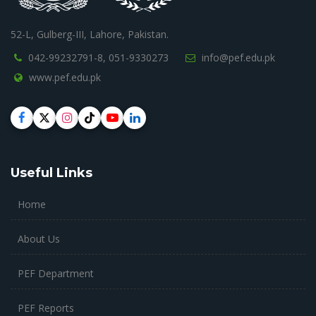
52-L, Gulberg-III, Lahore, Pakistan.
042-99232791-8,
051-9330273
info@pef.edu.pk
www.pef.edu.pk
Useful Links
Home
About Us
PEF Department
PEF Reports