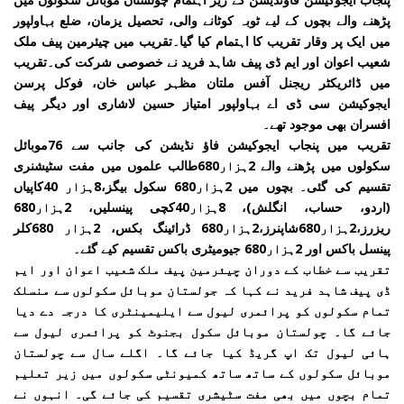
پڑھنے والے بچوں کے لیے ٹوبہ کوٹانے والی، تحصیل یزمان، ضلع بہاولپور
میں ایک پر وقار تقریب کا اہتمام کیا گیا۔تقریب میں چیئرمین پیف ملک
شعیب اعوان اور ایم ڈی پیف شاہد فرید نے خصوصی شرکت کی۔تقریب
میں ڈائریکٹر ریجنل آفس ملتان مظہر عباس خان، فوکل پرسن
ایجوکیشن سی ڈی اے بہاولپور امتیاز حسین لاشاری اور دیگر پیف
افسران بھی موجود تھے۔
تقریب میں پنجاب ایجوکیشن فاؤ نڈیشن کی جانب سے 76موبائل
سکولوں میں پڑھنے والے 2ہزار680طالب علموں میں مفت سٹیشنری
تقسیم کی گئی۔ بچوں میں 2ہزار680 سکول بیگز،8ہزار 40کاپیاں
(اردو، حساب، انگلش)، 8ہزار40کچی پینسلیں، 2ہزار680
ریزرز،2ہزار680شاپنرز،2ہزار680 ڈرائینگ بکس، 2ہزار 680کلر
پینسل باکس اور 2ہزار680 جیومیٹری باکس تقسیم کیے گئے۔
تقریب سے خطاب کے دوران چیئرمین پیف ملک شعیب اعوان اور ایم
ڈی پیف شاہد فرید نے کہا کہ جولستان موبائل سکولوں سے منسلک
تمام سکولوں کو پرائمری لیول سے ایلیمینٹری کا درجہ دے دیا
جائے گا۔ چولستان موبائل سکول بجنوٹ کو پرائمری لیول سے
ہائی لیول تک اپ گریڈ کیا جائے گا۔ اگلے سال سے چولستان
موبائل سکولوں کے ساتھ ساتھ کمیونٹی سکولوں میں زیر تعلیم
تمام بچوں میں بھی مفت سٹیشری تقسیم کی جائے گی۔ انہوں نے