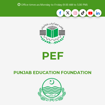
Office times as Monday to Friday (9.00 AM to 5.00 PM)
PEF
PUNJAB EDUCATION FOUNDATION