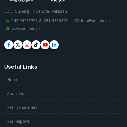
52-L, Gulberg-III, Lahore, Pakistan.
042-99232791-8,
051-9330273
info@pef.edu.pk
www.pef.edu.pk
Useful Links
Home
About Us
PEF Department
PEF Reports