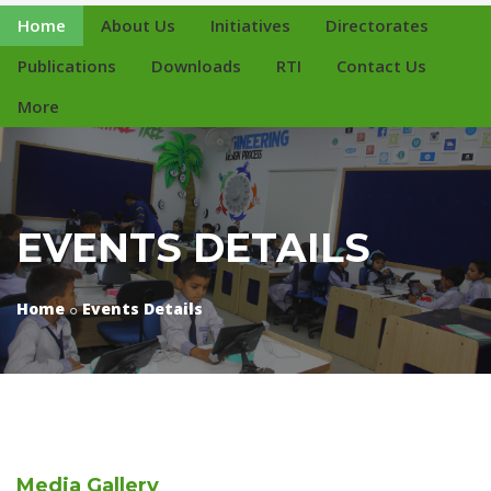
Home
About Us
Initiatives
Directorates
Publications
Downloads
RTI
Contact Us
More
EVENTS DETAILS
Home
Events Details
Media
Gallery