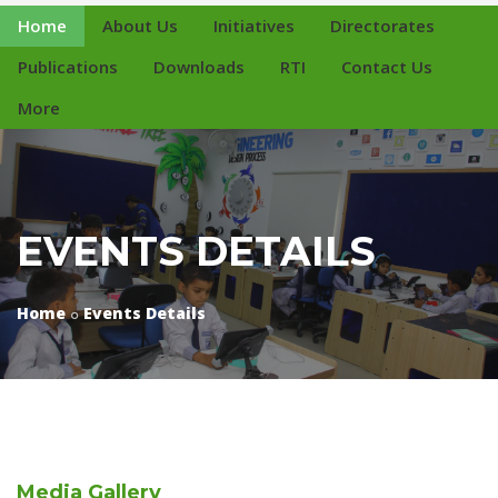
Home
About Us
Initiatives
Directorates
Publications
Downloads
RTI
Contact Us
More
EVENTS DETAILS
Home
Events Details
Media
Gallery