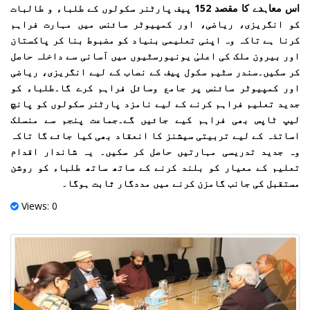
اس معاہدے کا مقصد 152 پیف پارٹنر سکولوں کے طلباء و طالبات
کو انگریزی، ریاضی، اور کمپیوٹر سائنس میں مہارت فراہم
کرنا ہے تاکہ وہ اپنی تعلیمی بنیاد کو مضبوط بنا کر پاکستان
اور بیرون ملک کی اعلیٰ یونیورسٹیوں میں آسانی سے داخلہ حاصل
کر سکیں۔سندر سٹیم سکول پیف کے نصاب کے لیے انگریزی، ریاضی
اور کمپیوٹر سائنس پر جامع وسائل فراہم کرے گا۔طلباء کو
جدید تعلیم فراہم کرنے کے لیے نامزد پارٹنر سکولوں کو پانچ
لیپ ٹاپس بھی فراہم کیے جائیں گے۔جماعت پنجم سے منسلک
اساتذہ کے لیے تربیتی سیشنز کا انعقاد بھی کیا جائے گا تاکہ
وہ جدید تدریسی مہارتیں حاصل کر سکیں۔ یہ شاندار اقدام
تعلیم کے معیار کو بلند کرنے کے ساتھ ساتھ طلباء کو روشن
مستقبل کی جانب گامزن کرنے میں مددگار ثابت ہوگا۔
Views: 0