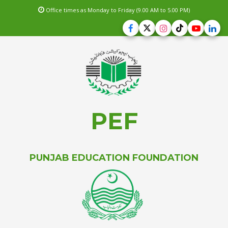
Office times as Monday to Friday (9.00 AM to 5.00 PM)
PEF
PUNJAB EDUCATION FOUNDATION