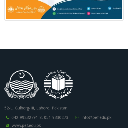
52-L, Gulberg-III, Lahore, Pakistan.
042-99232791-8,
051-9330273
info@pef.edu.pk
www.pef.edu.pk