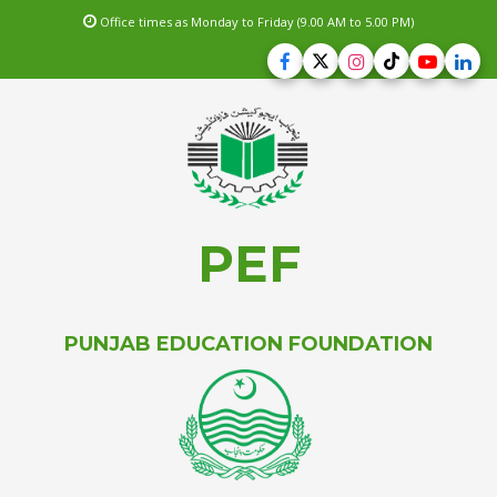
Office times as Monday to Friday (9.00 AM to 5.00 PM)
PEF
PUNJAB EDUCATION FOUNDATION