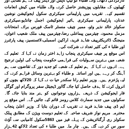
کارکردگی دکھانے والے طلباء کو لیپ ٹاپس اور دیگر پیف کے ہم نصابی اور
کھیلوں کے مقابلوں پوزیشنز حاصل کرنے والے طلباء میں کیش انعامات
تقسیم کیے۔ تقریب میں پارلیمانی سیکرٹری سکول ایجوکیشن نوشین
عدنان، پارلیمانی سیکرٹری ہائیر ایجوکیشن اجمل چانڈیو،سیکرٹری
سکولز خالد نذیر وٹو، ممبر چیف منسٹر ٹاسک فورس برائے امتحانات
مزمل محمود، چیئرمین پیماعلی رضا،چیئرمین پیف ملک شعیب اعوان،
منیجنگ ڈائریکٹرپیف شاہد فرید، اراکین اسمبلی،لائسنسیز، پیف پارٹنرز
اور طلبا ء کی کثیر تعداد نے شرکت کی۔
اس موقع پر چیف سیکرٹری پنجاب زاہد اختر زمان نے کہا کہ تعلیم کے
شعبے میں بہترین سہولیات کی فراہمی حکومت پنجاب کی اولین ترجیح
ہے۔ انہوں نے کہا کہ ہم تعلیم کے شعبے کو جدید دور کے تقاضوں سے ہم
آہنگ کر رہے ہیں اور اساتذہ و طلباء کو بہترین وسائل فراہم کرنے کے
لیے پرُعزم ہیں۔ وزیر تعلیم رانا سکندر حیا ت نے کہا کہ 20لاکھ بچوں کو
انرول کرنے کا ہدف حاصل کیا جائے گااور ڈیجیٹل سفر پروگرام اور گوگل
فار ایجوکیشن کے ذریعے ہزاروں نوجوانوں کو ہنر مند بنایا جائے گا۔
سکولوں میں جدید سمارٹ کلاس رومز قائم کیے جائیں گے۔ اس موقع پر
ایم ڈی پیف شاہد فرید نے تقریب کے دوران بتایا کہ وزیر اعلیٰ پنجاب
محترمہ مریم نواز شریف صاحبہ کے تعلیم دوست ویژن کے مطابق پبلک
سکولز ری آرگنائزیشن کے پہلے فیز میں 5863سکول کامیابی سے آؤٹ
سور س کر دیے گئے ہیں۔ چار ماہ میں طلبا ء کی تعداد 2لاکھ 42ہزار