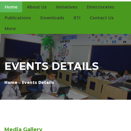
Home
About Us
Initiatives
Directorates
Publications
Downloads
RTI
Contact Us
More
EVENTS DETAILS
Home
Events Details
Media
Gallery