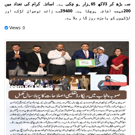
سے بڑھ کر 3لاکھ 65ہزار ہو چکی ہے۔ اساتذہ کرام کی تعداد میں
200فیصد اضافہ ہوچکا ہے۔ 39400سے زائد نوجوان لڑکے اور
لڑکیوں کو باعزت روز گا ر ملا ہے۔
Views: 0