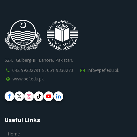
52-L, Gulberg-III, Lahore, Pakistan.
042-99232791-8,
051-9330273
info@pef.edu.pk
www.pef.edu.pk
Useful Links
Home