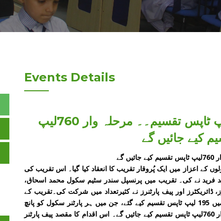
Events Details
پیف پارٹنر سکولوں میں 195لیپ ٹاپس تقسیم۔۔ مرحلہ وار 760لیپ
م کیے جائیں گے
ں کے اعزاز میں ایک پُروقار تقریب کا انعقاد کیا گیا۔ اس تقریب کی
د فرید نے کی۔ تقریب میں پرنسپل سندر سٹیم سکول محمد اسحاق،
، ڈائریکٹرز اور پیف پارٹنرز نے کثیرتعداد میں شرکت کی۔تقریب کے
دوران سندر سٹیم سکول کی جانب سے 39 پیف پارٹنرز میں 195 لیپ ٹاپس تقسیم کیے گئے، جن میں ہر پارٹنر سکول کو پانچ
پانچ لیپ ٹاپس فراہم کیے گئے۔ پیف پارٹنرز میں مرحلہ وار 760لیپ ٹاپس تقسیم کیے جائیں گے۔ اس اقدام کا مقصد پیف پارٹنر