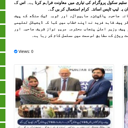
 سٹیم سکول پروگرام کی تیاری میں معاونت فراہم کرنا ہے۔ اس کے
ن یہ لیپ ٹاپس اساتذہ کرام استعمال کر یں گے۔
انہ صاحب، پاکپتن، ساہیوال، اور ٹوبہ ٹیک سنگھ کے پیف
ر پیف شاہد فرید نے اپنے خطاب میں کہا کہ ڈیجیٹل تعلیمی
 پیف وزیر اعلیٰ پنجاب محترمہ مریم نواز شریف صاحبہ اور
 ویژن کے مطابق اس سمت میں مسلسل کام کر رہا ہے۔
Views: 0