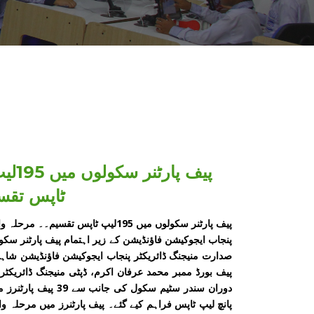
ٹاپس تقسی
پیف پارٹنر سکولوں میں 195لیپ ٹاپس تقسیم۔۔ مرحلہ وار 760لیپ ٹاپس تقسیم کیے جائیں گے
پنجاب ایجوکیشن فاؤنڈیشن کے زیر اہتمام پیف پارٹنر سکولو
صدارت منیجنگ ڈائریکٹر پنجاب ایجوکیشن فاؤنڈیشن شاہ
پیف بورڈ ممبر محمد عرفان اکرم، ڈپٹی منیجنگ ڈائریکٹرز