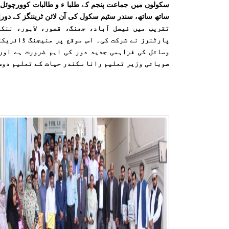
سکولوں میں جماعت پنجم کے طلبا ء و طالبات کوورچوئل
ساتھ ساتھ، سندر سٹیم سکول کی آن لائن ٹریننگز کے دورا
تقریب میں فیصل آباد، جھنگ، قصور، لاہور، ننک
پارٹنرز نے شرکت کی۔ اس موقع پر منیجنگ ڈائریکٹ
وسائل کی فراہمی جدید دور کی اہم ضرورت ہے اور
صوبائی وزیر تعلیم رانا سکندر حیات کے تعلیم دوست