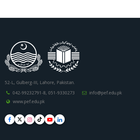
52-L, Gulberg-III, Lahore, Pakistan.
042-99232791-8,
051-9330273
info@pef.edu.pk
www.pef.edu.pk