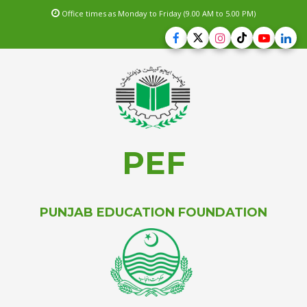
Office times as Monday to Friday (9.00 AM to 5.00 PM)
PEF
PUNJAB EDUCATION FOUNDATION