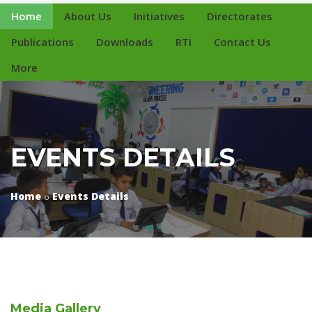
Home
About Us
Initiatives
Directorates
Publications
Downloads
RTI
Contact Us
More
EVENTS DETAILS
Home
Events Details
Media
Gallery