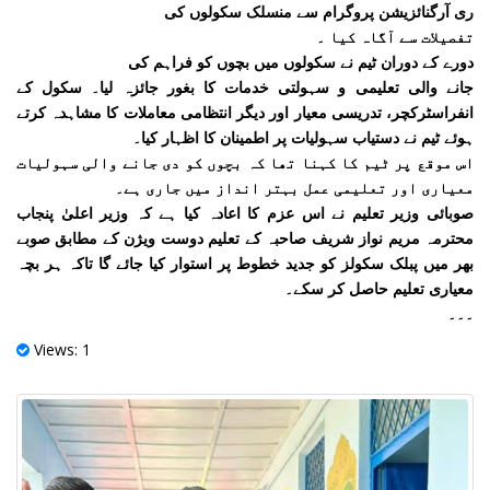
ری آرگنائزیشن پروگرام سے منسلک سکولوں کی
تفصیلات سے آگاہ کیا ۔
دورے کے دوران ٹیم نے سکولوں میں بچوں کو فراہم کی
جانے والی تعلیمی و سہولتی خدمات کا بغور جائزہ لیا۔ سکول کے
انفراسٹرکچر، تدریسی معیار اور دیگر انتظامی معاملات کا مشاہدہ کرتے
ہوئے ٹیم نے دستیاب سہولیات پر اطمینان کا اظہار کیا۔
اس موقع پر ٹیم کا کہنا تھا کہ بچوں کو دی جانے والی سہولیات
معیاری اور تعلیمی عمل بہتر انداز میں جاری ہے۔
صوبائی وزیر تعلیم نے اس عزم کا اعادہ کیا ہے کہ وزیر اعلیٰ پنجاب
محترمہ مریم نواز شریف صاحبہ کے تعلیم دوست ویژن کے مطابق صوبے
بھر میں پبلک سکولز کو جدید خطوط پر استوار کیا جائے گا تاکہ ہر بچہ
معیاری تعلیم حاصل کر سکے۔
۔۔۔
Views: 1