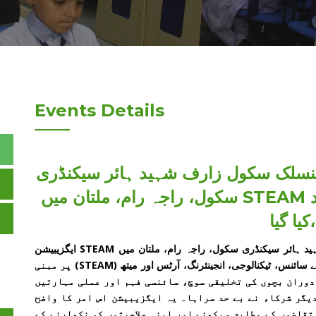
Events Details
نسلک سکول زارف شہید ہائر سیکنڈری
سکول، راجہ رام، ملتان میں STEAM ایگزیبیشن 2025 کا کامیاب انعقاد
کیا گیا،
پنجاب ایجوکیشن فاؤنڈیشن سے منسلک سکول زارف شہید ہائر سیکنڈری سکول، راجہ رام، ملتان میں STEAM ایگزیبیشن
2025 کا کامیاب انعقاد کیا گیا، جس میں طلباء و طالبات نے سائنس، ٹیکنالوجی، انجینئرنگ، آرٹس اور میتھ (STEAM) پر مبنی
دوران بچوں کی تخلیقی سوچ، سائنسی فہم اور عملی مہارتیں
یگر شرکاء نے بے حد سراہا۔ یہ ایگزیبیشن اس امر کا واضح
تقاضوں کے مطابق سیکھنے اور اپنی صلاحیتوں کو نکھارنے کے