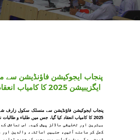
پنجاب ایجوکیشن فاؤنڈیشن سے م
بہترین اور تخلیقی ماڈلز پیش کیے۔ اس نمائش کے 
کھل کر سامنے آئیں، جنہیں اساتذہ، والدین اور د
ثبوت ہے کہ پیف سکولوں میں بچوں کو جدید تعلیمی 