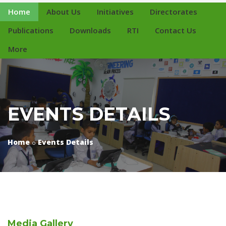
Home
About Us
Initiatives
Directorates
Publications
Downloads
RTI
Contact Us
More
EVENTS DETAILS
Home
Events Details
Media
Gallery