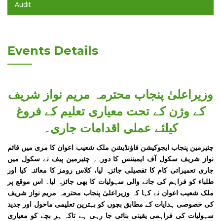
Audit
Events Details
وزیراعلیٰ پنجاب محترمہ مریم نواز شریف
کے وژن کے تحت معیاری تعلیم کے فروغ
کیلئے عملی اقدامات جاری۔
چئیرمین پنجاب ایجوکیشن فاؤنڈیشن ملک شعیب اعوان کا مری میں قائم
نواز شریف سکول آف ایمیننس کا دورہ۔ چئیرمین پیف نے سکول میں
جاری تعمیراتی کام کا تفصیلی جائزہ لیا، کلاس رومز کا معائنہ کیا اور
طلباء کو فراہم کی جانے والی سہولیات کا بھی جائزہ لیا۔ اس موقع پر
ملک شعیب اعوان نے کہا کہ وزیراعلیٰ پنجاب محترمہ مریم نواز شریف
کی خصوصی ہدایات کے مطابق بچوں کو بہترین تعلیمی ماحول اور جدید
سہولیات کی فراہمی یقینی بنائی جا رہی ہے تاکہ ہر بچے کو معیاری