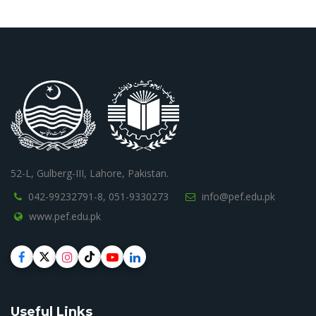
52-L, Gulberg-III, Lahore, Pakistan.
042-99232791-8,
051-9330273
info@pef.edu.pk
www.pef.edu.pk
Useful Links