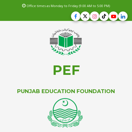
Office times as Monday to Friday (9.00 AM to 5.00 PM)
PEF
PUNJAB EDUCATION FOUNDATION