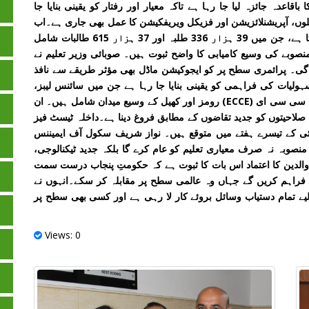
دہ جائزہ لیا جا رہا ہے تاکہ معیار اور رفتار کو یقینی بنایا جا
وں، آپریشنلائزیشن اور فزیکل ویریفکیشن کا عمل بھی جاری ہے۔اب
تک 76 ہزار 951 طلبہ و طالبات کا اندراج مکمل ہو چکا ہے، جن میں 39 ہزار 336 طلبہ اور 37 ہزار 615 طالبات شامل
 منصوبے کی وسیع کامیابی کا واضح ثبوت ہیں۔ صوبائی وزیر تعلیم نے
 گی۔ پرائمری سطح پر کو ایجوکیشن ماڈل بھی مؤثر طریقے سے نافذ
ہولیات کی فراہمی کو یقینی بنایا جا رہا ہے جن میں سائنس لیبز،
روبوٹکس لیبز، کمپیوٹر لیبز، سمارٹ بورڈ کلاس رومز، ای سی سی ای (ECCE) رومز اور کھیل کے وسیع میدان شامل ہیں۔ ان
صلاحیتوں کو جدید تقاضوں کے مطابق فروغ دینا ہے۔داخلہ ٹیسٹ فیز
لائی کے تیسرے ہفتے میں متوقع ہیں۔ نواز شریف سکول آف ایمیننس
منصوبہ نہ صرف معیاری تعلیم کو عام کرے گا بلکہ جدید ٹیکنالوجی،
والدین کا اعتماد اس بات کا ثبوت ہے کہ حکومتِ پنجاب درست سمت
فراہم کریں گے جہاں وہ عالمی سطح پر مقابلہ کر سکے۔انہوں نے
یے تمام دستیاب وسائل بروئے کار لا رہی ہے اور کسی بھی سطح پر
Views: 0