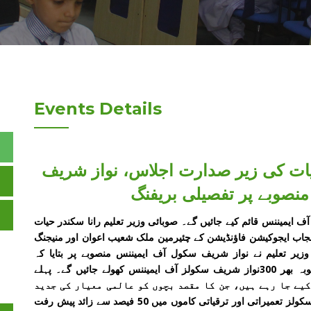
Events Details
حیات کی زیر صدارت اجلاس، نواز شریف
نصوبے پر تفصیلی بریفنگ
 میں 300نواز شریف سکول آف ایمیننس قائم کیے جائیں گے۔ صوبائی وزیر تعلیم رانا سکندر حیات
جاب ایجوکیشن فاؤنڈیشن کے چئیرمین ملک شعیب اعوان اور منیجنگ
ر تعلیم نے نواز شریف سکول آف ایمیننس منصوبے پر بتایا کہ
وزیراعلیٰ پنجاب مریم نواز شریف کے ویژن کے تحت صوبہ بھر 300نواز شریف سکولز آف ایمیننس کھولے جائیں گے۔ پہلے
نس قائم کیے جا رہے ہیں، جن کا مقصد بچوں کو عالمی معیار کی جدید
اور معیاری تعلیم کی فراہمی ہے۔ 128 میں سے 89 سکولز تعمیراتی اور ترقیاتی کاموں میں 50 فیصد سے زائد پیش رفت