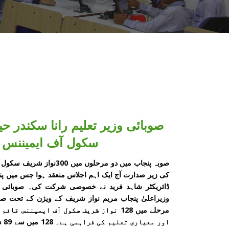
صوبائی وزیر تعلیم رانا سکندر 
سکول آف ایمیننس م
صوبہ پنجاب میں دو مرحلوں
کی زیر صدارت آج ایک اہم اجلاس منعقد ہوا جس میں پن
ڈائریکٹر شاہد فرید نے خصوصی شرکت کی۔ صوبائی وزی
مرحلے میں 128 نواز شریف سکول آف ایمین