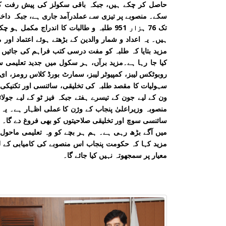
حاصل کر چکے ہیں، جبکہ باقی سکولز کی پیش رفت کا باقاع
سکے۔ منصوبے پر تیزی سے عملدرآمد جاری ہے، جبکہ داخل
ہیں۔ یہ اعداد و شمار والدین کے بڑھتے ہوئے اعتماد اور
مزید بتایا کہ طلبہ کو مفت درسی کتب فراہم کی جائیں
کیا جا رہا ہے۔مزید برآں، ہر سکول میں جدید تعلیمی س
سہولیات کا مقصد طلبہ کی تخلیقی، سائنسی اور تکنیکی 
ون کے لیے جون کے تیسرے ہفتے جبکہ فیز ٹو کے لیے جو
منصوبہ وزیراعلیٰ پنجاب کے وژن کا عملی اظہار ہے۔ یہ 
سائنسی سوچ اور تخلیقی صلاحیتوں کو بھی فروغ دے گا۔ 
میں آگے بڑھ رہی ہے۔ ہم ہر بچے کو وہ تعلیمی ماحول 
مزید کہا کہ حکومت پنجاب اس منصوبے کی کامیابی کے ل
معیار پر سمجھوتہ نہیں کیا جائے گا۔